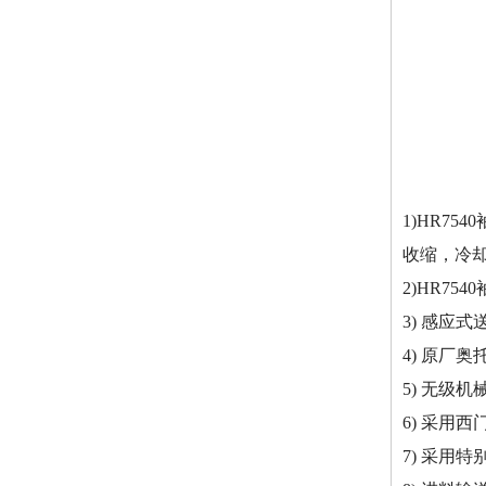
HR7540袖口机
1)HR7
收缩，冷
HR9550热收缩包装机
2)HR7
3) 感应
4) 原厂
5) 无级
6) 采用
7) 采用